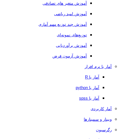
آموزش متغیر های تصادفی
آموزش امید ریاضی
آموزش چند توزیع مهم آماری
توزیع‌های نمونه‌ای
آموزش برآوردیابی
آموزش آزمون فرض
آمار با نرم افزار
آمار با R
آمار با python
آمار با spss
آمار کاربردی
وبینار و سمینارها
رگرسیون