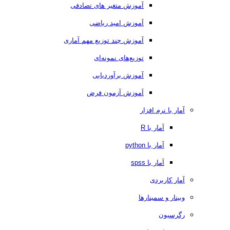
آموزش متغیر های تصادفی
آموزش امید ریاضی
آموزش چند توزیع مهم آماری
توزیع‌های نمونه‌ای
آموزش برآوردیابی
آموزش آزمون فرض
آمار با نرم افزار
آمار با R
آمار با python
آمار با spss
آمار کاربردی
وبینار و سمینارها
رگرسیون