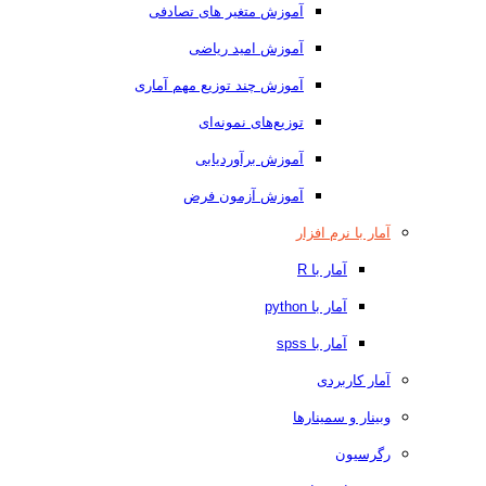
آموزش متغیر های تصادفی
آموزش امید ریاضی
آموزش چند توزیع مهم آماری
توزیع‌های نمونه‌ای
آموزش برآوردیابی
آموزش آزمون فرض
آمار با نرم افزار
آمار با R
آمار با python
آمار با spss
آمار کاربردی
وبینار و سمینارها
رگرسیون