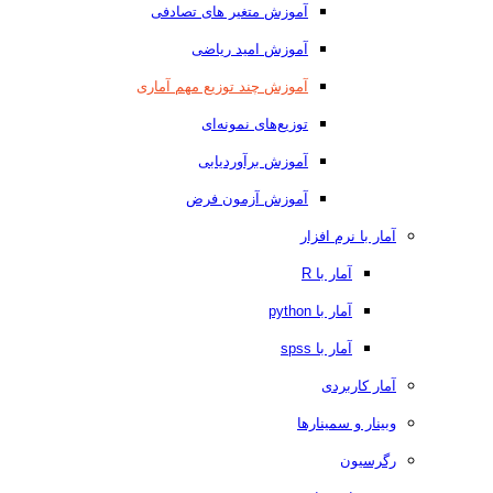
آموزش متغیر های تصادفی
آموزش امید ریاضی
آموزش چند توزیع مهم آماری
توزیع‌های نمونه‌ای
آموزش برآوردیابی
آموزش آزمون فرض
آمار با نرم افزار
آمار با R
آمار با python
آمار با spss
آمار کاربردی
وبینار و سمینارها
رگرسیون