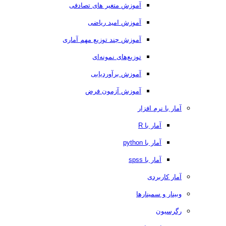
آموزش متغیر های تصادفی
آموزش امید ریاضی
آموزش چند توزیع مهم آماری
توزیع‌های نمونه‌ای
آموزش برآوردیابی
آموزش آزمون فرض
آمار با نرم افزار
آمار با R
آمار با python
آمار با spss
آمار کاربردی
وبینار و سمینارها
رگرسیون