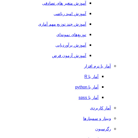
آموزش متغیر های تصادفی
آموزش امید ریاضی
آموزش چند توزیع مهم آماری
توزیع‌های نمونه‌ای
آموزش برآوردیابی
آموزش آزمون فرض
آمار با نرم افزار
آمار با R
آمار با python
آمار با spss
آمار کاربردی
وبینار و سمینارها
رگرسیون