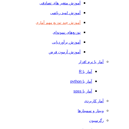
آموزش متغیر های تصادفی
آموزش امید ریاضی
آموزش چند توزیع مهم آماری
توزیع‌های نمونه‌ای
آموزش برآوردیابی
آموزش آزمون فرض
آمار با نرم افزار
آمار با R
آمار با python
آمار با spss
آمار کاربردی
وبینار و سمینارها
رگرسیون